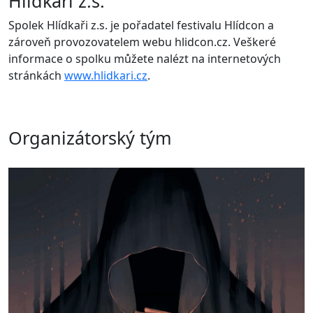
Hlídkaři z.s.
Spolek Hlídkaři z.s. je pořadatel festivalu Hlídcon a
zároveň provozovatelem webu hlidcon.cz. Veškeré
informace o spolku můžete nalézt na internetových
stránkách
www.hlidkari.cz
.
Organizátorský tým