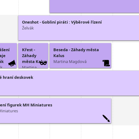
Oneshot - Gobliní piráti : Výběrové řízení
Želvák
ášení
Křest -
Beseda - Záhady města
aje
Záhady
Kalus
ák
města Kalus
Martina Magdová
ák
Martina
Magdová
é hraní deskovek
ení figurek MH Miniatures
iniatures