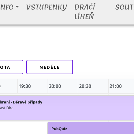
INFO
VSTUPENKY
DRAČÍ
SOUT
LÍHEŇ
OTA
NEDĚLE
0
19:30
20:00
20:30
21:00
 hraní - Děravé případy
ast Díra
PubQuiz