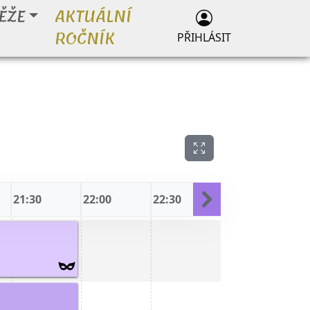
ĚŽE
AKTUÁLNÍ
ROČNÍK
PŘIHLÁSIT
21:30
22:00
22:30
23:00
23: