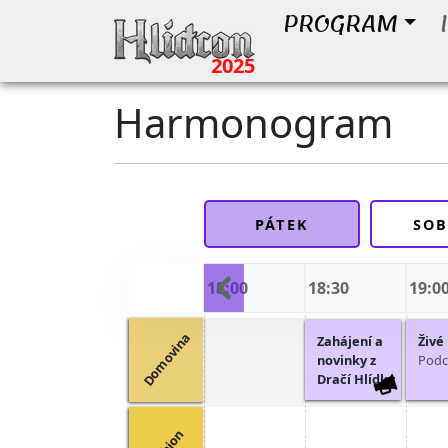
PROGRAM
2025
Harmonogram
PÁTEK
SOB
18:00
18:30
19:0
Domovina
Zahájení a
Živé
novinky z
Podc
Dračí Hlídky