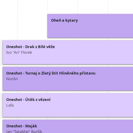
Oheň a kytary
Oneshot - Drak z Bílé věže
Ivo "Ari" Florek
Oneshot - Turnaj o Zlatý štít Hliněného přístavu
NurAn
Oneshot - Útěk z vězení
Lafa
Oneshot - Maják
Jan "TataMat" Buršík