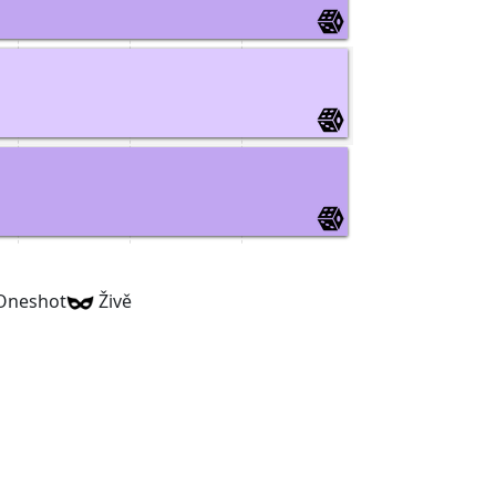
neshot
Živě