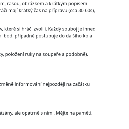
énem, rasou, obrázkem a krátkým popisem
či mají krátký čas na přípravu (cca 30-60s),
teré si hráči zvolili. Každý souboj je ihned
í bod, případně postupuje do dalšího kola
y, položení ruky na soupeře a podobně).
 změně informování nejpozději na začátku
zány, ale opatrně s nimi. Mějte na paměti,