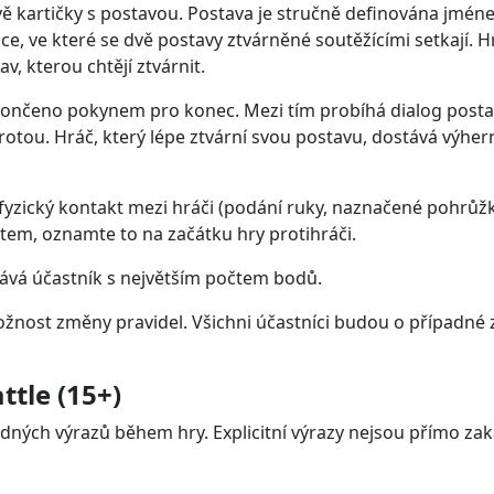
vě kartičky s postavou. Postava je stručně definována jm
, ve které se dvě postavy ztvárněné soutěžícími setkají. Hrá
v, kterou chtějí ztvárnit.
ončeno pokynem pro konec. Mezi tím probíhá dialog postav, k
ou. Hráč, který lépe ztvární svou postavu, dostává výhern
yzický kontakt mezi hráči (podání ruky, naznačené pohrůžk
em, oznamte to na začátku hry protihráči.
rává účastník s největším počtem bodů.
možnost změny pravidel. Všichni účastníci budou o případné
ttle (15+)
ých výrazů během hry. Explicitní výrazy nejsou přímo zaká