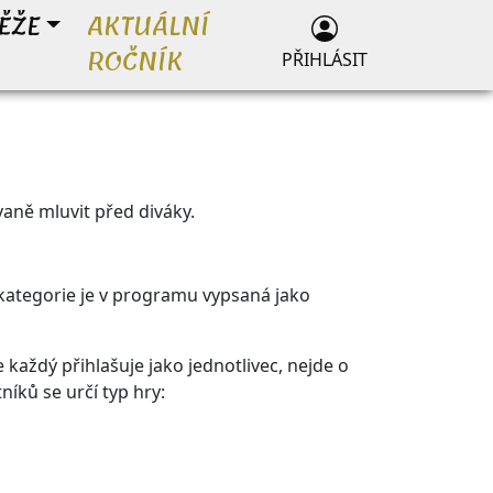
ĚŽE
AKTUÁLNÍ
ROČNÍK
PŘIHLÁSIT
aně mluvit před diváky.
á kategorie je v programu vypsaná jako
 každý přihlašuje jako jednotlivec, nejde o
íků se určí typ hry: