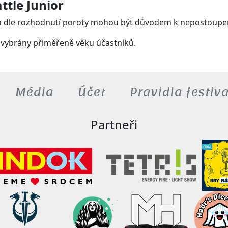
ttle Junior
y a dle rozhodnutí poroty mohou být důvodem k nepostoupen
u vybrány přiměřeně věku účastníků.
Média
Účet
Pravidla festiv
Partneři