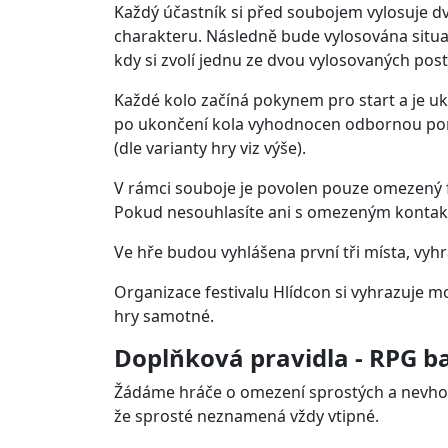
Každý účastník si před soubojem vylosuje d
charakteru. Následně bude vylosována situace
kdy si zvolí jednu ze dvou vylosovaných posta
Každé kolo začíná pokynem pro start a je uk
po ukončení kola vyhodnocen odbornou porot
(dle varianty hry viz výše).
V rámci souboje je povolen pouze omezený f
Pokud nesouhlasíte ani s omezeným kontakt
Ve hře budou vyhlášena první tři místa, vyh
Organizace festivalu Hlídcon si vyhrazuje 
hry samotné.
Doplňková pravidla - RPG ba
Žádáme hráče o omezení sprostých a nevhodn
že sprosté neznamená vždy vtipné.