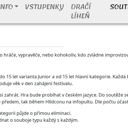
INFO
VSTUPENKY
DRAČÍ
SOUT
LÍHEŇ
 hráče, vypravěče, nebo kohokoliv, kdo zvládne improvizov
do 15 let varianta Junior a od 15 let hlavní kategorie. Každ
duje věk v den zahájení festivalu.
t si zahrát. Hra bude probíhat v českém jazyce. Do soutěže se
e předem, tak během Hlídconu na infopultu. Dle počtu účastn
ategorii půjde o přímou eliminaci.
dnat o souboje typu každý s každým.