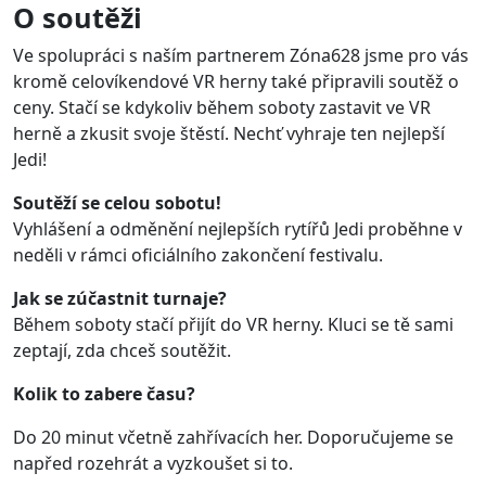
O soutěži
Ve spolupráci s naším partnerem Zóna628 jsme pro vás
kromě celovíkendové VR herny také připravili soutěž o
ceny. Stačí se kdykoliv během soboty zastavit ve VR
herně a zkusit svoje štěstí. Nechť vyhraje ten nejlepší
Jedi!
Soutěží se celou sobotu!
Vyhlášení a odměnění nejlepších rytířů Jedi proběhne v
neděli v rámci oficiálního zakončení festivalu.
Jak se zúčastnit turnaje?
Během soboty stačí přijít do VR herny. Kluci se tě sami
zeptají, zda chceš soutěžit.
Kolik to zabere času?
Do 20 minut včetně zahřívacích her. Doporučujeme se
napřed rozehrát a vyzkoušet si to.