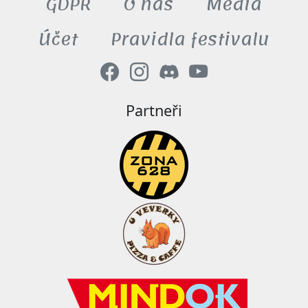
GDPR
O nás
Média
Účet
Pravidla festivalu
Partneři