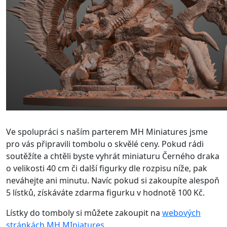
Ve spolupráci s naším parterem MH Miniatures jsme
pro vás připravili tombolu o skvělé ceny. Pokud rádi
soutěžíte a chtěli byste vyhrát miniaturu Černého draka
o velikosti 40 cm či další figurky dle rozpisu níže, pak
neváhejte ani minutu. Navíc pokud si zakoupíte alespoň
5 lístků, získáváte zdarma figurku v hodnotě 100 Kč.
Lístky do tomboly si můžete zakoupit na
webových
stránkách MH MIniatures
.