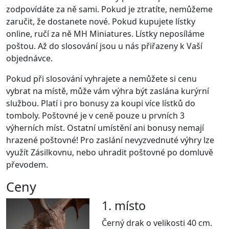
zodpovídáte za ně sami. Pokud je ztratíte, nemůžeme
zaručit, že dostanete nové. Pokud kupujete lístky
online, ručí za ně MH Miniatures. Lístky neposíláme
poštou. Až do slosování jsou u nás přiřazeny k Vaší
objednávce.
Pokud při slosování vyhrajete a nemůžete si cenu
vybrat na místě, může vám výhra být zaslána kurýrní
službou. Platí i pro bonusy za koupi více lístků do
tomboly. Poštovné je v ceně pouze u prvních 3
výherních míst. Ostatní umístění ani bonusy nemají
hrazené poštovné! Pro zaslání nevyzvednuté výhry lze
využít Zásilkovnu, nebo uhradit poštovné po domluvě
převodem.
Ceny
1. místo
Černý drak o velikosti 40 cm.