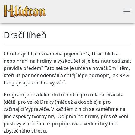
Dračí líheň
Chcete zjistit, co znamená pojem RPG, Dračí hlídka
nebo hraní na hrdiny, a vyzkoušet si je bez nutnosti znát
pravidla předem? Tato sekce je určena nováčkům i těm,
kteří už pár her odehráli a chtějí lépe pochopit, jak RPG
funguje a jak se hra vytváří.
Program je rozdělen do tří bloků: pro mladá Dráčata
(děti), pro velké Draky (mládež a dospělé) a pro
začínající Vypravěče. V každém z nich se zaměříme na
jiné aspekty tvorby hry. Od prvního hrdiny přes oživení
postavy v příběhu až po přípravu a vedení hry bez
zbytečného stresu.