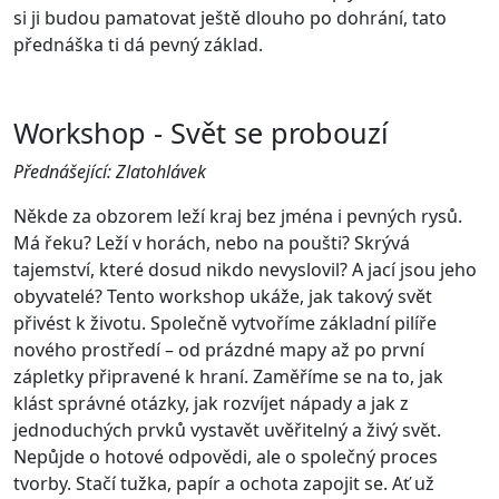
si ji budou pamatovat ještě dlouho po dohrání, tato
přednáška ti dá pevný základ.
Workshop - Svět se probouzí
Přednášející: Zlatohlávek
Někde za obzorem leží kraj bez jména i pevných rysů.
Má řeku? Leží v horách, nebo na poušti? Skrývá
tajemství, které dosud nikdo nevyslovil? A jací jsou jeho
obyvatelé? Tento workshop ukáže, jak takový svět
přivést k životu. Společně vytvoříme základní pilíře
nového prostředí – od prázdné mapy až po první
zápletky připravené k hraní. Zaměříme se na to, jak
klást správné otázky, jak rozvíjet nápady a jak z
jednoduchých prvků vystavět uvěřitelný a živý svět.
Nepůjde o hotové odpovědi, ale o společný proces
tvorby. Stačí tužka, papír a ochota zapojit se. Ať už