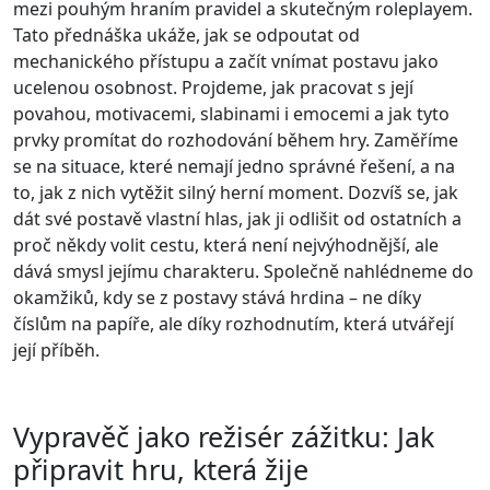
mezi pouhým hraním pravidel a skutečným roleplayem.
Tato přednáška ukáže, jak se odpoutat od
mechanického přístupu a začít vnímat postavu jako
ucelenou osobnost. Projdeme, jak pracovat s její
povahou, motivacemi, slabinami i emocemi a jak tyto
prvky promítat do rozhodování během hry. Zaměříme
se na situace, které nemají jedno správné řešení, a na
to, jak z nich vytěžit silný herní moment. Dozvíš se, jak
dát své postavě vlastní hlas, jak ji odlišit od ostatních a
proč někdy volit cestu, která není nejvýhodnější, ale
dává smysl jejímu charakteru. Společně nahlédneme do
okamžiků, kdy se z postavy stává hrdina – ne díky
číslům na papíře, ale díky rozhodnutím, která utvářejí
její příběh.
Vypravěč jako režisér zážitku: Jak
připravit hru, která žije