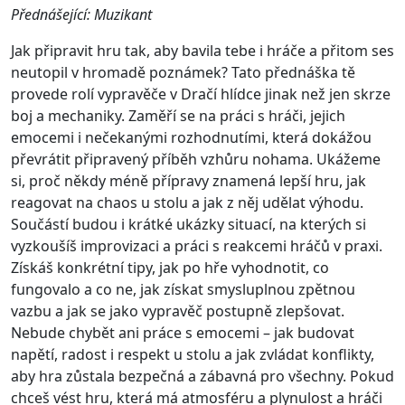
Přednášející: Muzikant
Jak připravit hru tak, aby bavila tebe i hráče a přitom ses
neutopil v hromadě poznámek? Tato přednáška tě
provede rolí vypravěče v Dračí hlídce jinak než jen skrze
boj a mechaniky. Zaměří se na práci s hráči, jejich
emocemi i nečekanými rozhodnutími, která dokážou
převrátit připravený příběh vzhůru nohama. Ukážeme
si, proč někdy méně přípravy znamená lepší hru, jak
reagovat na chaos u stolu a jak z něj udělat výhodu.
Součástí budou i krátké ukázky situací, na kterých si
vyzkoušíš improvizaci a práci s reakcemi hráčů v praxi.
Získáš konkrétní tipy, jak po hře vyhodnotit, co
fungovalo a co ne, jak získat smysluplnou zpětnou
vazbu a jak se jako vypravěč postupně zlepšovat.
Nebude chybět ani práce s emocemi – jak budovat
napětí, radost i respekt u stolu a jak zvládat konflikty,
aby hra zůstala bezpečná a zábavná pro všechny. Pokud
chceš vést hru, která má atmosféru a plynulost a hráči