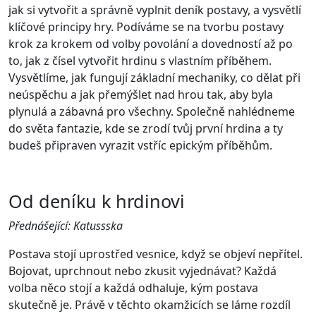
jak si vytvořit a správně vyplnit deník postavy, a vysvětlí
klíčové principy hry. Podíváme se na tvorbu postavy
krok za krokem od volby povolání a dovedností až po
to, jak z čísel vytvořit hrdinu s vlastním příběhem.
Vysvětlíme, jak fungují základní mechaniky, co dělat při
neúspěchu a jak přemýšlet nad hrou tak, aby byla
plynulá a zábavná pro všechny. Společně nahlédneme
do světa fantazie, kde se zrodí tvůj první hrdina a ty
budeš připraven vyrazit vstříc epickým příběhům.
Od deníku k hrdinovi
Přednášející: Katussska
Postava stojí uprostřed vesnice, když se objeví nepřítel.
Bojovat, uprchnout nebo zkusit vyjednávat? Každá
volba něco stojí a každá odhaluje, kým postava
skutečně je. Právě v těchto okamžicích se láme rozdíl