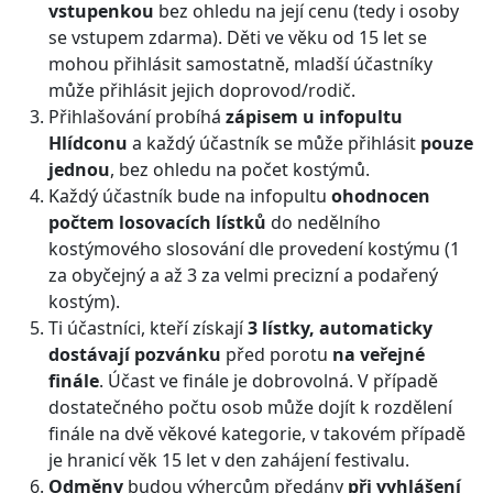
vstupenkou
bez ohledu na její cenu (tedy i osoby
se vstupem zdarma). Děti ve věku od 15 let se
mohou přihlásit samostatně, mladší účastníky
může přihlásit jejich doprovod/rodič.
Přihlašování probíhá
zápisem u infopultu
Hlídconu
a každý účastník se může přihlásit
pouze
jednou
, bez ohledu na počet kostýmů.
Každý účastník bude na infopultu
ohodnocen
počtem losovacích lístků
do nedělního
kostýmového slosování dle provedení kostýmu (1
za obyčejný a až 3 za velmi precizní a podařený
kostým).
Ti účastníci, kteří získají
3 lístky, automaticky
dostávají pozvánku
před porotu
na veřejné
finále
. Účast ve finále je dobrovolná. V případě
dostatečného počtu osob může dojít k rozdělení
finále na dvě věkové kategorie, v takovém případě
je hranicí věk 15 let v den zahájení festivalu.
Odměny
budou výhercům předány
při vyhlášení