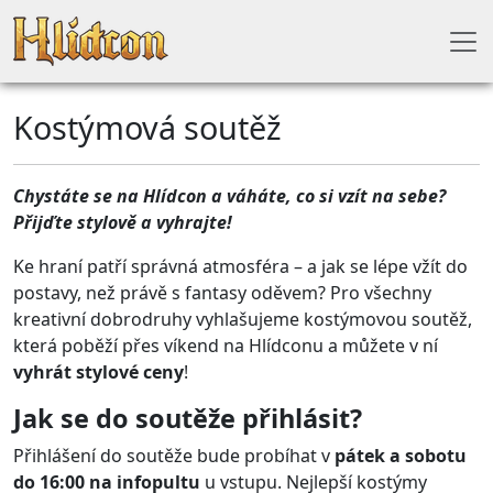
Kostýmová soutěž
Chystáte se na Hlídcon a váháte, co si vzít na sebe?
Přijďte stylově a vyhrajte!
Ke hraní patří správná atmosféra – a jak se lépe vžít do
postavy, než právě s fantasy oděvem? Pro všechny
kreativní dobrodruhy vyhlašujeme kostýmovou soutěž,
která poběží přes víkend na Hlídconu a můžete v ní
vyhrát stylové ceny
!
Jak se do soutěže přihlásit?
Přihlášení do soutěže bude probíhat v
pátek a sobotu
do 16:00 na infopultu
u vstupu. Nejlepší kostýmy