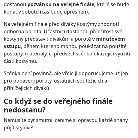
dostanou
pozvánku na veřejné finále,
které
se bude
konat v sobotu
(čas bude upřesněn).
Na veřejném finále před diváky kostýmy zhodnotí
odborná porota. Účastníci dostanou příležitost své
kostýmy představit divákům a porotě
v minutovém
vstupu
, během kterého mohou poukázat na použité
postupy, materiály, či předvést scénku ukazující využití
částí kostýmu.
Scénka není povinná, ale vřele ji doporučujeme už jen
pro pobavení poroty, ostatních soutěžících a
přihlížejících diváků!
Co když se do veřejného finále
nedostanu?
Nemusíte být smutní, ceníme si opravdu každé snahy
přijít stylově!