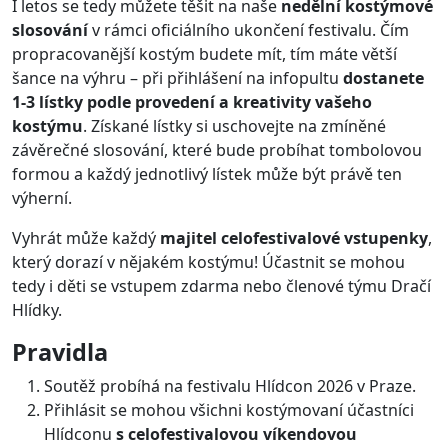
I letos se tedy můžete těšit na naše
nedělní kostýmové
slosování
v rámci oficiálního ukončení festivalu. Čím
propracovanější kostým budete mít, tím máte větší
šance na výhru – při přihlášení na infopultu
dostanete
1-3 lístky podle provedení a kreativity vašeho
kostýmu
. Získané lístky si uschovejte na zmíněné
závěrečné slosování, které bude probíhat tombolovou
formou a každý jednotlivý lístek může být právě ten
výherní.
Vyhrát může každý
majitel celofestivalové vstupenky
,
který dorazí v nějakém kostýmu! Účastnit se mohou
tedy i děti se vstupem zdarma nebo členové týmu Dračí
Hlídky.
Pravidla
Soutěž probíhá na festivalu Hlídcon 2026 v Praze.
Přihlásit se mohou všichni kostýmovaní účastníci
Hlídconu
s celofestivalovou víkendovou