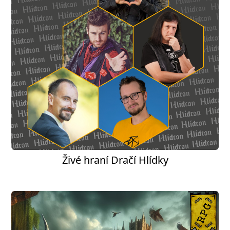
Živé hraní Dračí Hlídky