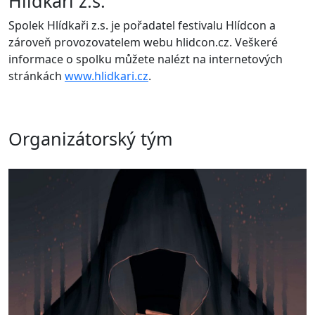
Hlídkaři z.s.
Spolek Hlídkaři z.s. je pořadatel festivalu Hlídcon a
zároveň provozovatelem webu hlidcon.cz. Veškeré
informace o spolku můžete nalézt na internetových
stránkách
www.hlidkari.cz
.
Organizátorský tým