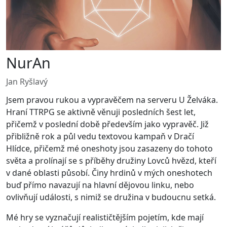
NurAn
Jan Ryšlavý
Jsem pravou rukou a vypravěčem na serveru U Želváka.
Hraní TTRPG se aktivně věnuji posledních šest let,
přičemž v poslední době především jako vypravěč. Již
přibližně rok a půl vedu textovou kampaň v Dračí
Hlídce, přičemž mé oneshoty jsou zasazeny do tohoto
světa a prolínají se s příběhy družiny Lovců hvězd, kteří
v dané oblasti působí. Činy hrdinů v mých oneshotech
buď přímo navazují na hlavní dějovou linku, nebo
ovlivňují události, s nimiž se družina v budoucnu setká.
Mé hry se vyznačují realističtějším pojetím, kde mají